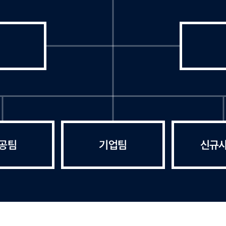
공팀
기업팀
신규